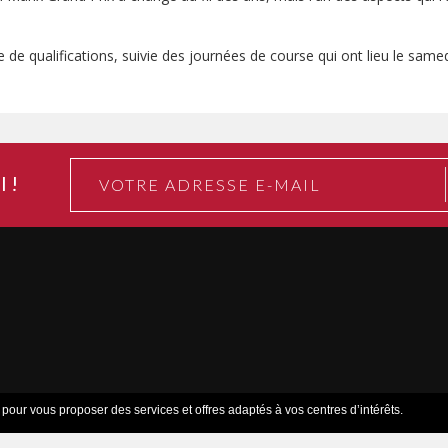
qualifications, suivie des journées de course qui ont lieu le samedi 
l !
 vente
-
Accueil
-
Mentions légales
-
Contact
- Copyright © 2006-2026
s pour vous proposer des services et offres adaptés à vos centres d’intérêts.