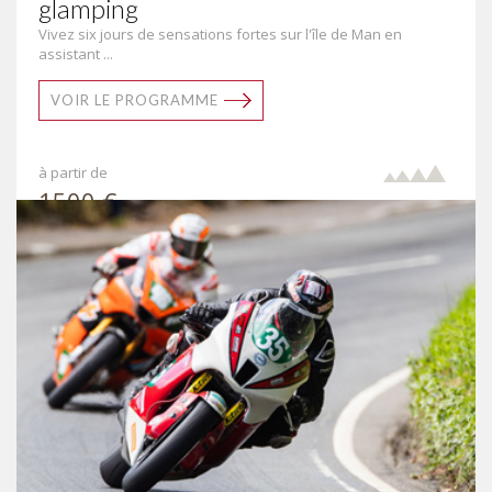
glamping
Vivez six jours de sensations fortes sur l'île de Man en
assistant ...
VOIR LE PROGRAMME
à partir de
1500 €
par pers.